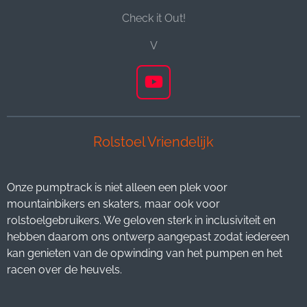
Check it Out!
V
Y
o
u
T
Rolstoel Vriendelijk
u
b
e
Onze pumptrack is niet alleen een plek voor
mountainbikers en skaters, maar ook voor
rolstoelgebruikers. We geloven sterk in inclusiviteit en
hebben daarom ons ontwerp aangepast zodat iedereen
kan genieten van de opwinding van het pumpen en het
racen over de heuvels.